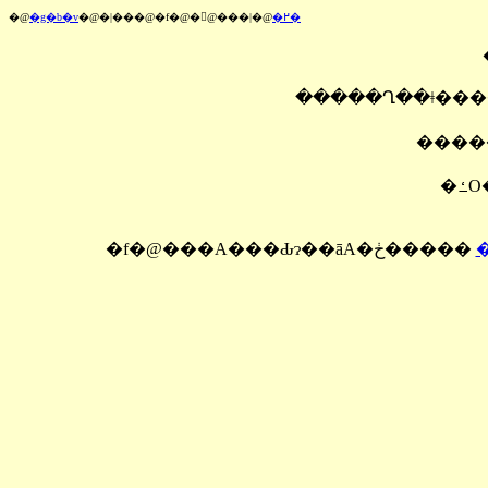
�@
�g�b�v
�@�|���@�f�@�󋵁@���|�@
�߂�
�����
�
�f�@���A���Ԃɂ��āA�ڂ�����